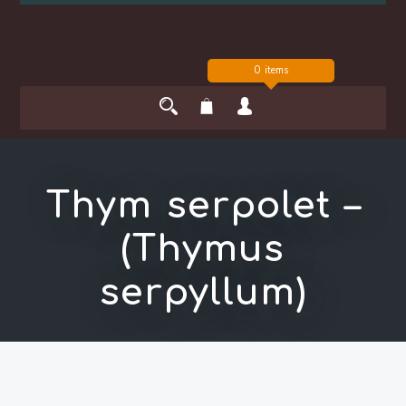
0 items
Thym serpolet –
(Thymus
serpyllum)