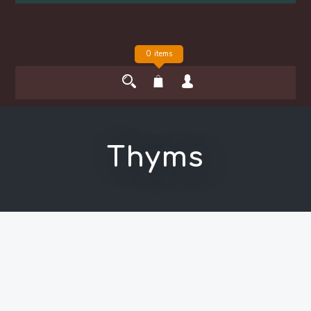
0 items
Thyms