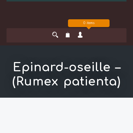
0 items
Epinard-oseille –
(Rumex patienta)