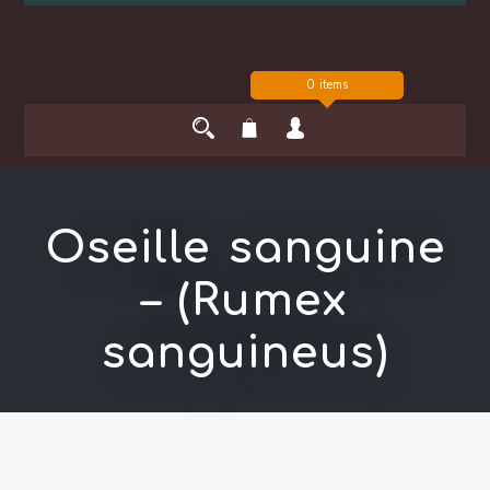
0 items
Oseille sanguine
– (Rumex
sanguineus)