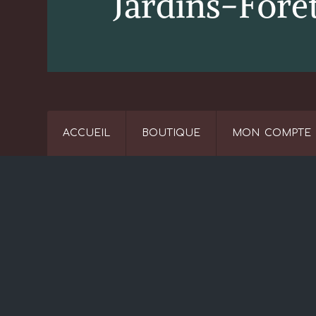
ACCUEIL
BOUTIQUE
MON COMPTE