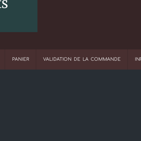
PANIER
VALIDATION DE LA COMMANDE
IN