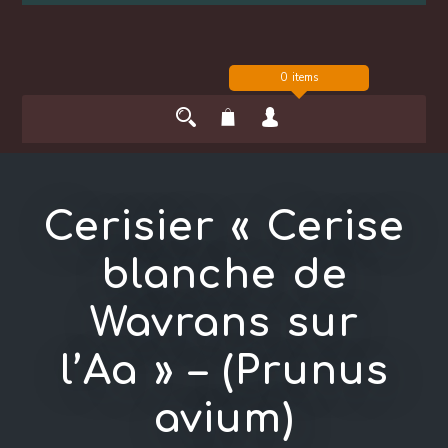
0 items
Cerisier « Cerise
blanche de
Wavrans sur
l’Aa » – (Prunus
avium)