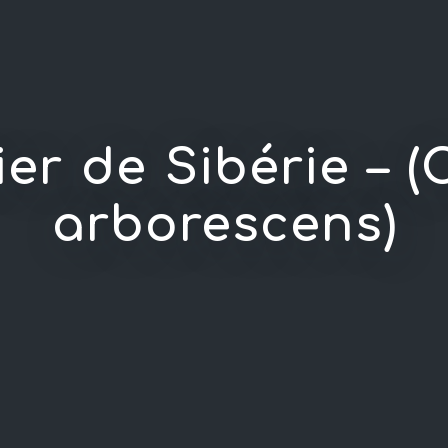
er de Sibérie – 
arborescens)