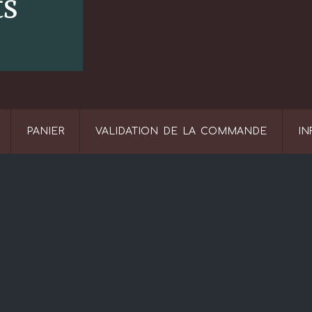
PANIER
VALIDATION DE LA COMMANDE
IN