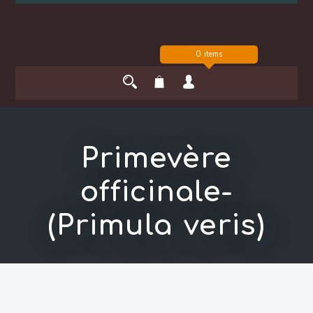
0 items
Primevère
officinale-
(Primula veris)