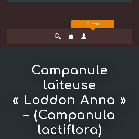
0 items
Campanule
laiteuse
« Loddon Anna »
– (Campanula
lactiflora)