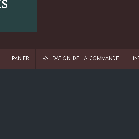
PANIER
VALIDATION DE LA COMMANDE
IN