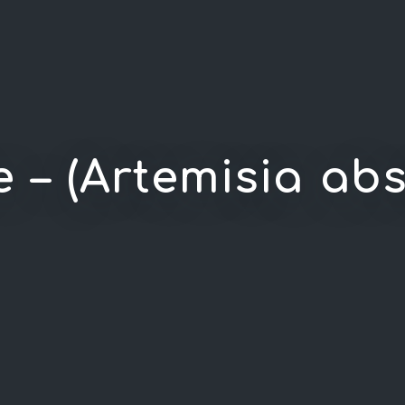
 – (Artemisia ab