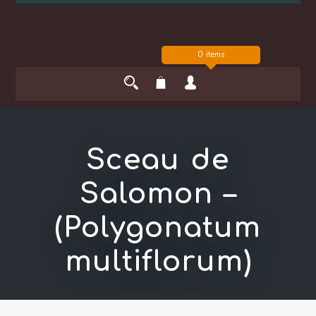
0 items
Sceau de
Salomon –
(Polygonatum
multiflorum)