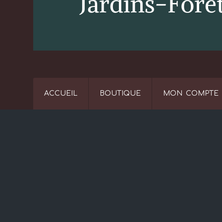
ACCUEIL
BOUTIQUE
MON COMPTE