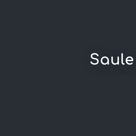
Saule 