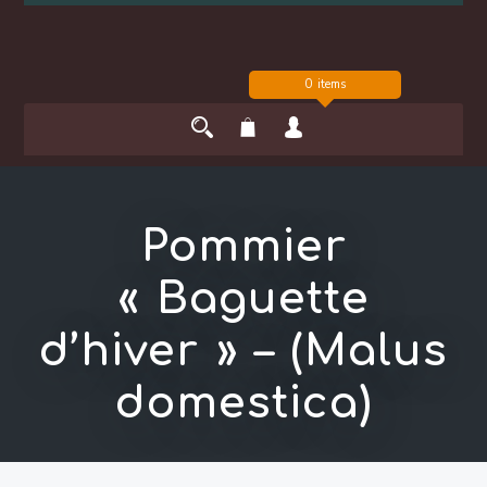
0 items
Pommier
« Baguette
d’hiver » – (Malus
domestica)