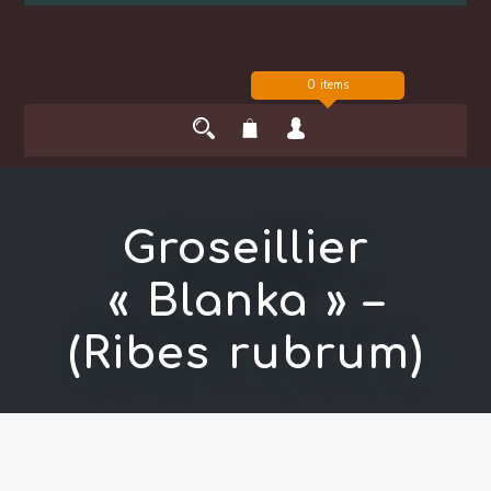
0 items
Groseillier
« Blanka » –
(Ribes rubrum)