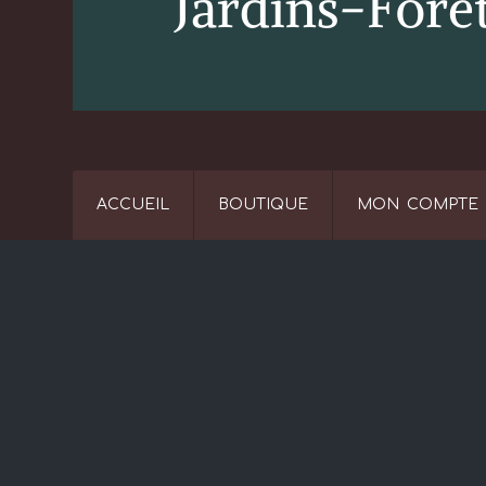
ACCUEIL
BOUTIQUE
MON COMPTE