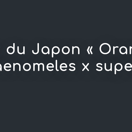
 du Japon « Orang
aenomeles x supe