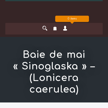
0 items
Baie de mai
« Sinoglaska » –
(Lonicera
caerulea)