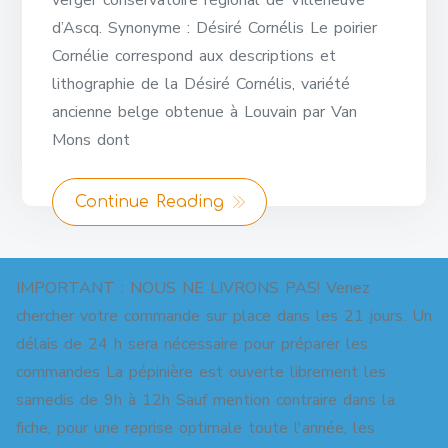
verger conservatoire régional de Villeneuve
d’Ascq. Synonyme : Désiré Cornélis Le poirier
Cornélie correspond aux descriptions et
lithographie de la Désiré Cornélis, variété
ancienne belge obtenue à Louvain par Van
Mons dont
Continue Reading
IMPORTANT : NOUS NE LIVRONS PAS! Venez
chercher votre commande sur place dans les 21 jours. Un
délais de 24 h sera nécessaire pour préparer les
commandes La pépinière est ouverte librement les
Copyright © 2026 Pépinière pour jardins-forêts. All
samedis de 9h à 12h Sauf mention contraire dans la
Right Reserved.
fiche, pour une reprise optimale toute l'année, les
Shoper
theme by aThemeArt - Proudly powered by
WordPress
.