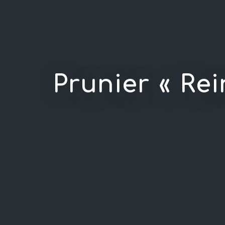
Prunier « Rei