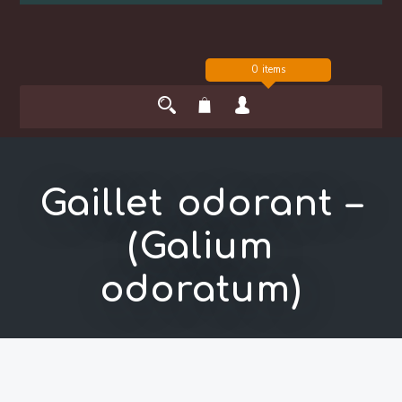
0 items
Gaillet odorant –
(Galium
odoratum)