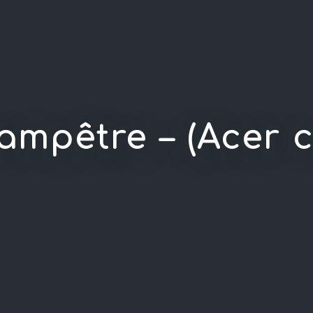
ampêtre – (Acer 