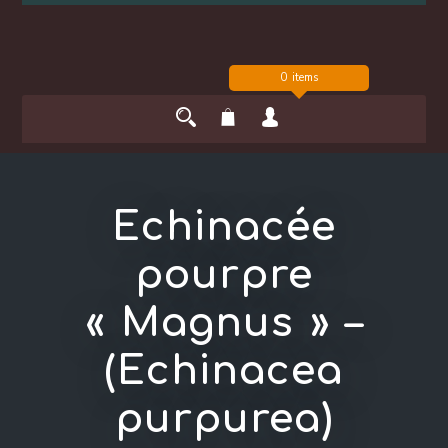
0 items
Echinacée
pourpre
« Magnus » –
(Echinacea
purpurea)