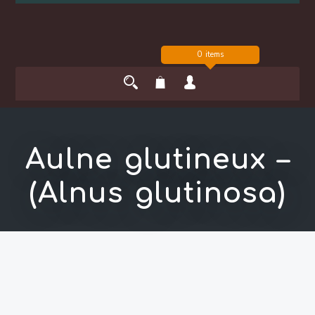
0 items
Aulne glutineux –
(Alnus glutinosa)