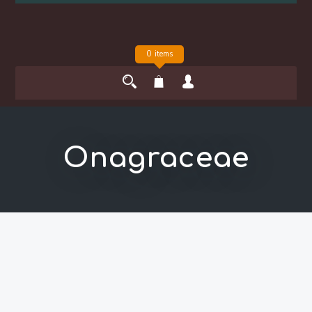
0 items
Onagraceae