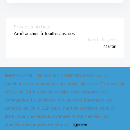
Previous Article
Amélanchier à feuilles ovales
Next Article
Martin
IMPORTANT : NOUS NE LIVRONS PAS! Venez
chercher votre commande sur place dans les 21 jours. Un
délais de 24 h sera nécessaire pour préparer les
commandes La pépinière est ouverte librement les
Copyright © 2026 Pépinière pour jardins-forêts. All
samedis de 9h à 12h Sauf mention contraire dans la
Right Reserved.
fiche, pour une reprise optimale toute l'année, les
Shoper
theme by aThemeArt - Proudly powered by
WordPress
.
plantes sont jeunes et en pots.
Ignorer