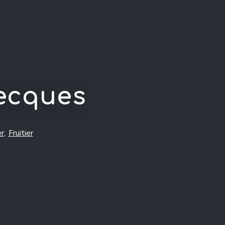
lecques
er
,
Fruitier