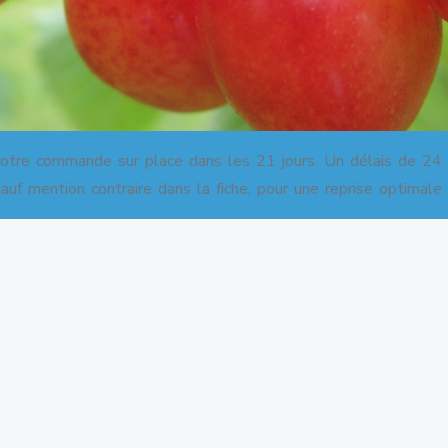
commande sur place dans les 21 jours. Un délais de 24 h 
uf mention contraire dans la fiche, pour une reprise optimale
(Photo du CRRG)
mmandée par le Centre Régional de Ressources Génétiques d
s le verger conservatoire régional de Villeneuve d’Ascq.
nghem
a été retrouvée dans le verger de Mme Ducroc à Seninghe