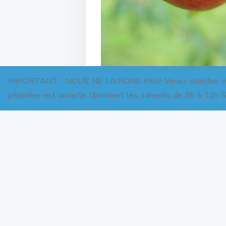
IMPORTANT : NOUS NE LIVRONS PAS! Venez chercher votre 
pépinière est ouverte librement les samedis de 9h à 12h Sa
Variété ancienne régionale reco
travaux d’évaluation réalisés dan
La Gascogne tardive de Seni