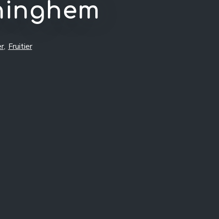
ninghem
er
,
Fruitier