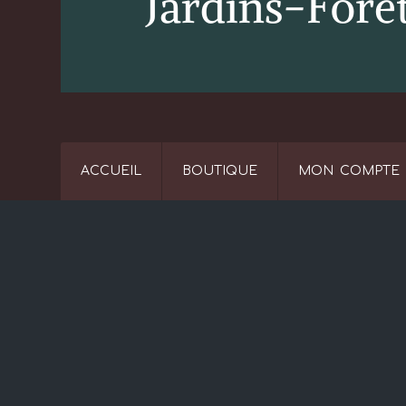
ACCUEIL
BOUTIQUE
MON COMPTE