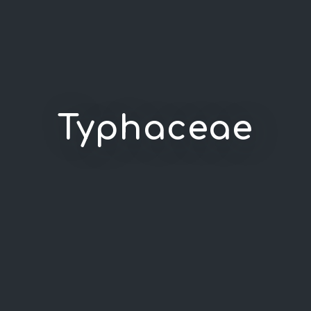
Typhaceae