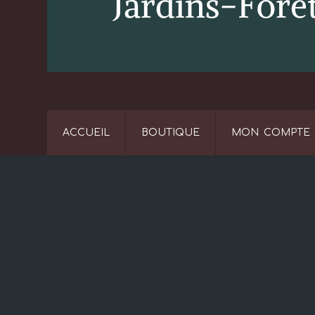
ACCUEIL
BOUTIQUE
MON COMPTE