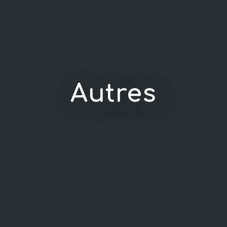
Autres