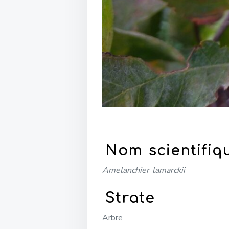
Nom scientifiq
Amelanchier lamarckii
Strate
Arbre