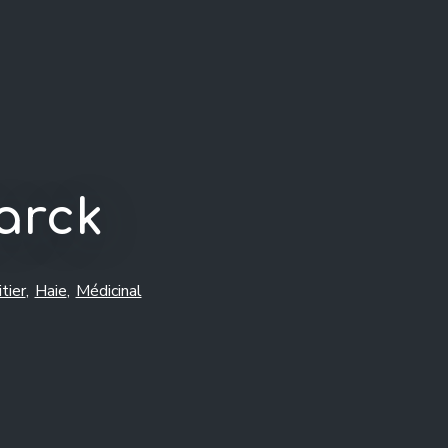
arck
itier
,
Haie
,
Médicinal